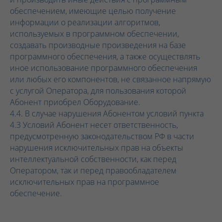
обеспечением, имеющие целью получение
информации о реализации алгоритмов,
используемых в программном обеспечении,
создавать производные произведения на базе
программного обеспечения, а также осуществлять
Лицензии
иное использование программного обеспечения
Реквизиты
или любых его компонентов, не связанное напрямую
Договор с абонентом
с услугой Оператора, для пользования которой
Абонент приобрел Оборудование.
4.4. В случае нарушения Абонентом условий пункта
4.3 Условий Абонент несет ответственность,
предусмотренную законодательством РФ в части
нарушения исключительных прав на объекты
Прайс-лист на возмездные услуги/
интеллектуальной собственности, как перед
работы/оборудование
Документы
Оператором, так и перед правообладателем
исключительных прав на программное
обеспечение.