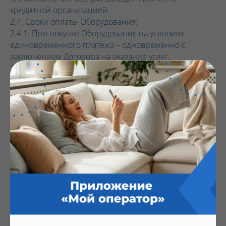
кредитной организацией.
2.4. Сроки оплаты Оборудования:
2.4.1. При покупке Оборудования на условиях
единовременного платежа – одновременно с
заключением Договора на оказание услуг;
2.4.2. При покупке Оборудования на условиях
рассрочки платежа – в сроки, установленные
Договором на оказание услуг.
2.5. При покупке Оборудования на условиях
рассрочки платежа Абонент ежемесячно, не позднее
даты начала нового расчетного периода по Договору
на оказание услуг, перечисляет на свой Лицевой счет
денежные средства в размере ежемесячного
платежа по рассрочке, установленного в Договоре на
оказание услуг и/или Акте выполненных работ и
передачи оборудования.
2.6. Абонент вправе в любой момент досрочно
выплатить стоимость Оборудования,
приобретенного у Оператора в рассрочку, направив