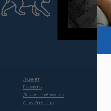
Правила ок
Прайс-лист на возмездные услу
Документы
Лицензии
Реквизиты
Договор с абонентом
Способы оплаты