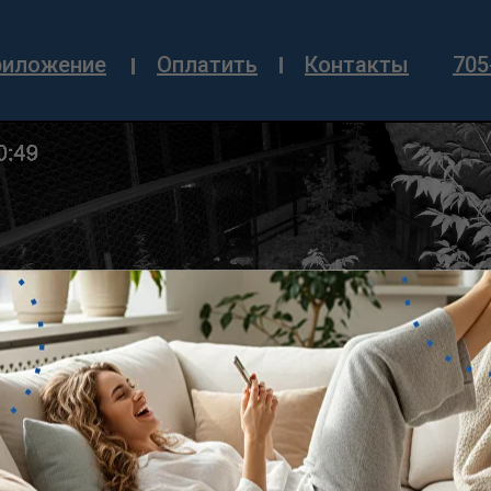
риложение
Оплатить
Контакты
705
 абонентом