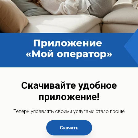
азания услуг
ги/работы/оборудование
Скачивайте удобное
приложение!
К
Теперь управлять своими услугами стало проще
vk.com
Скачать
70-57-05